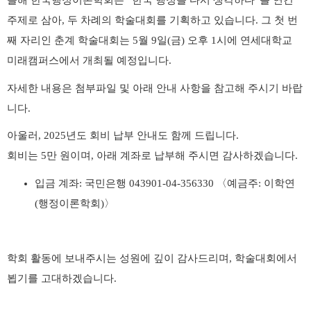
올해 한국행정이론학회는
“
한국 행정을 다시 생각하다
”
를 연간
주제로 삼아
,
두 차례의 학술대회를 기획하고 있습니다
.
그 첫 번
째 자리인 춘계 학술대회는
5
월
9
일
(
금
)
오후
1
시에 연세대학교
미래캠퍼스에서 개최될 예정입니다
.
자세한 내용은 첨부파일 및 아래 안내 사항을 참고해 주시기 바랍
니다
.
아울러
, 2025
년도 회비 납부 안내도 함께 드립니다
.
회비는
5
만 원이며
,
아래 계좌로 납부해 주시면 감사하겠습니다
.
입금 계좌
:
국민은행
043901-04-356330
〈
예금주
:
이학연
(
행정이론학회
)
〉
학회 활동에 보내주시는 성원에 깊이 감사드리며
,
학술대회에서
뵙기를 고대하겠습니다
.