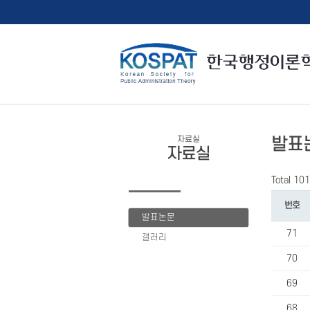
자료실
발표
자료실
Total 10
번호
발표논문
71
갤러리
70
69
68