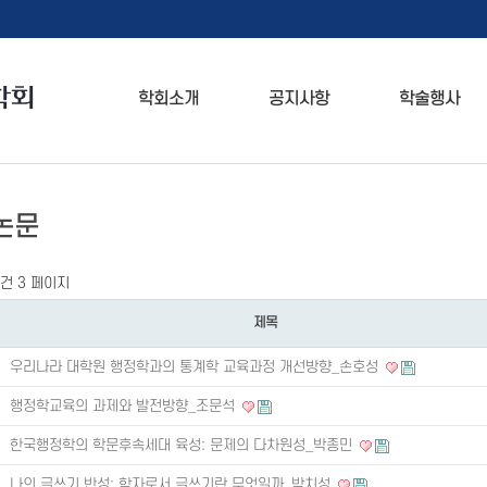
학회소개
공지사항
학술행사
논문
1건
3 페이지
제목
우리나라 대학원 행정학과의 통계학 교육과정 개선방향_손호성
행정학교육의 과제와 발전방향_조문석
한국행정학의 학문후속세대 육성: 문제의 다차원성_박종민
나의 글쓰기 반성: 학자로서 글쓰기란 무엇일까_박치성