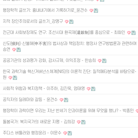
행정학적 글쓰기: 흉내내기에서 기록하기로_윤견수
지적 장인주의로서의 글쓰기_강명구
전근대 사회보장제도 연구: 조선시대 환곡제(還穀制)를 중심으로 - 최화인
신도(愼到)·신불해(申不害)의 법사상과 책임정치: 행정사 연구방법론과 관련하여 
승연
공공기관의 성과평가 강화, 감사규제, 이익조정 - 한승희
한국 과학기술 혁신거버넌스체계(NIS)의 이론적 진단: 질적메타분석을 바탕으로-
원
사회적 위험과 복지정책 - 이주하, 김진욱, 엄태영
공직자의 딜레마와 갈등 - 윤견수
행정학이 과학이면 우리는 지난 반세기 인과이론을 위해 무엇을 했나? - 박종민
돌봄국가: 복지국가의 새로운 지평 - 김희강
주디스 버틀러와 행정윤리 - 이문수