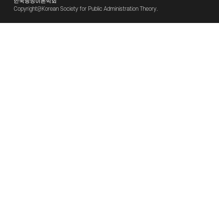
한국행정이론학회
Copyright@Korean Society for Public Administration Theory.