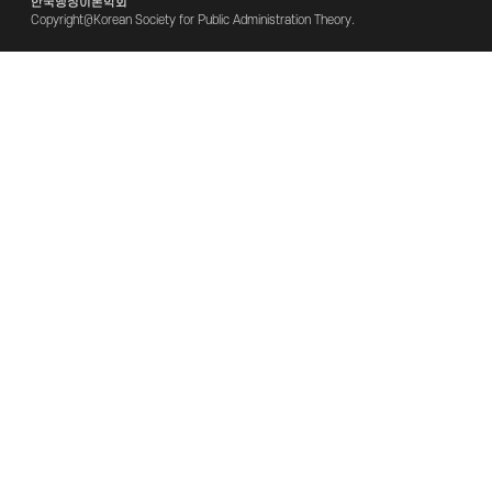
한국행정이론학회
Copyright@Korean Society for Public Administration Theory.