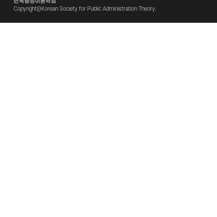
한국행정이론학회
Copyright@Korean Society for Public Administration Theory.