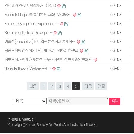
관료제와 관료의 탈일체화 - 이창길
03-03
Federalist Paper를 통해본 민주주의와 행정…
03-03
Koreas Development Experience …
03-03
Sine ira et studio or Recognit…
03-03
기술적(descriptive) 네트워크 분석에서 통계적…
03-03
공공조직의 경직성에 대한 재고찰 - 정병걸, 하민철
03-03
정부조직개편의 효과 분석 노무현이명박 정부의 중앙부처 …
03-03
Social Politics of Welfare Ref…
03-03
처음
1
2
3
4
5
다음
맨끝
한국행정이론학회
Copyright@Korean Society for Public Administration Theory.