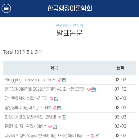
한국행정이론학회
한국행정이론학회
발표논문
Total 101건
5 페이지
제목
날짜
Struggling to move out of the …
03-03
한국행정이론학회 2022년 동계학술대회 논문 모음집
07-12
정부관료제의 효율성-김두래
03-03
중앙정부 4대권력기관- 오재록
03-03
현실에서의 행정민주주의 -안병영
03-03
관료제와 지식관리 - 이향수
03-03
사회적 위험의 역동적 변화에 대한 사회정책적 대응 - …
03-03